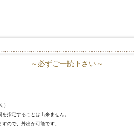
～必ずご一読下さい～
。
ん）
間を
指定することは出来ません。
ます
ので、外出が可能です。