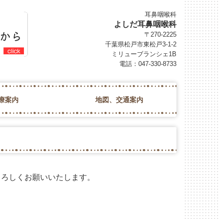
耳鼻咽喉科
よしだ耳鼻咽喉科
〒270-2225
千葉県松戸市東松戸3-1-2
ミリューブランシェ1B
電話：
047-330-8733
療案内
地図、交通案内
内
よろしくお願いいたします。