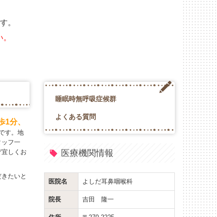
ます。
い。
睡眠時無呼吸症候群
よくある質問
歩1分、
です。地
タッフ一
ぞ宜しくお
医療機関情報
だきたいと
医院名
よしだ耳鼻咽喉科
院長
吉田 隆一