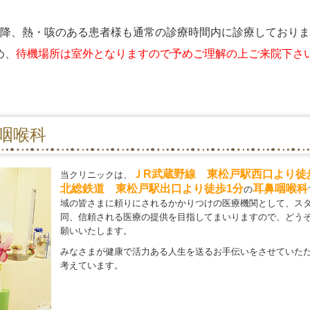
以降、熱・咳のある患者様も通常の診療時間内に診療しており
め、
待機場所は室外となりますので
予めご理解の上ご来院下さ
咽喉科
ＪR武蔵野線 東松戸駅西口より徒
当クリニックは、
北総鉄道 東松戸駅出口より徒歩1分
耳鼻咽喉科
の
域の皆さまに頼りにされるかかりつけの医療機関として、ス
同、信頼される医療の提供を目指してまいりますので、どう
願いいたします。
みなさまが健康で活力ある人生を送るお手伝いをさせていた
考えています。