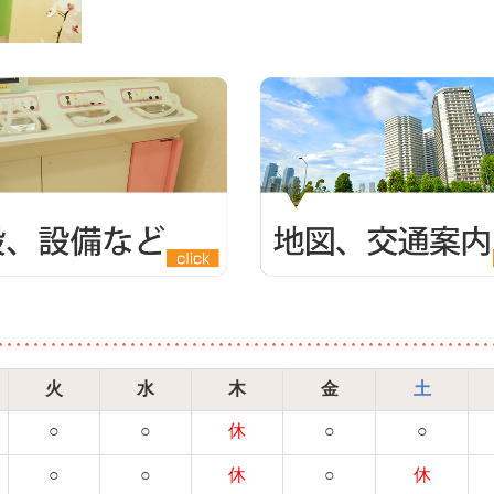
火
水
木
金
土
○
○
休
○
○
○
○
休
○
休