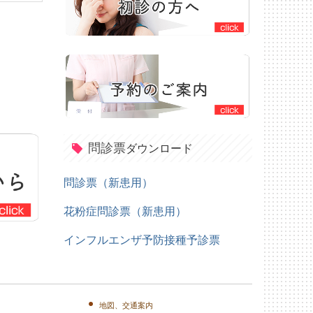
問診票
ダウンロード
問診票（新患用）
花粉症問診票（新患用）
インフルエンザ予防接種予診票
地図、交通案内