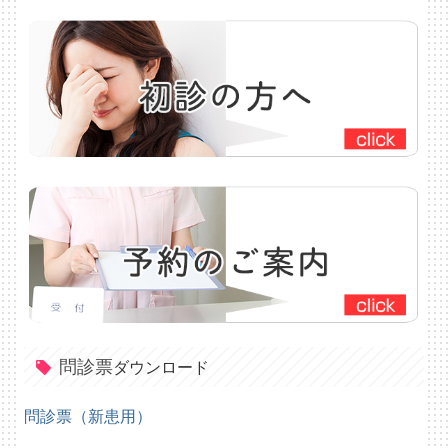
問診票
ダウンロード
問診票（新患用）