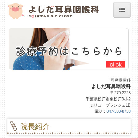
ホーム
院長紹介
施設、設備など
診療案内
初診の方へ
耳鼻咽喉科
よしだ耳鼻咽喉科
予約のご案内
〒270-2225
千葉県松戸市東松戸3-1-2
地図、交通案内
ミリューブランシェ1B
電話：
047-330-8733
睡眠時無呼吸症候群
院長紹介
よくある質問