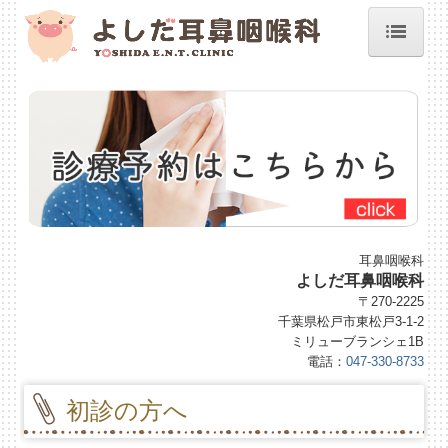
ホーム
院長紹介
施設、設備など
診療案内
初診の方へ
耳鼻咽喉科
よしだ耳鼻咽喉科
予約のご案内
〒270-2225
千葉県松戸市東松戸3-1-2
地図、交通案内
ミリューブランシェ1B
電話：
047-330-8733
睡眠時無呼吸症候群
初診の方へ
よくある質問